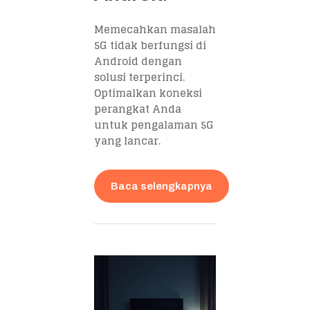
Memecahkan masalah
5G tidak berfungsi di
Android dengan
solusi terperinci.
Optimalkan koneksi
perangkat Anda
untuk pengalaman 5G
yang lancar.
Baca selengkapnya