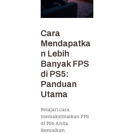
Cara
Mendapatka
n Lebih
Banyak FPS
di PS5:
Panduan
Utama
Pelajari cara
memaksimalkan FPS
di PS5 Anda.
Sesuaikan