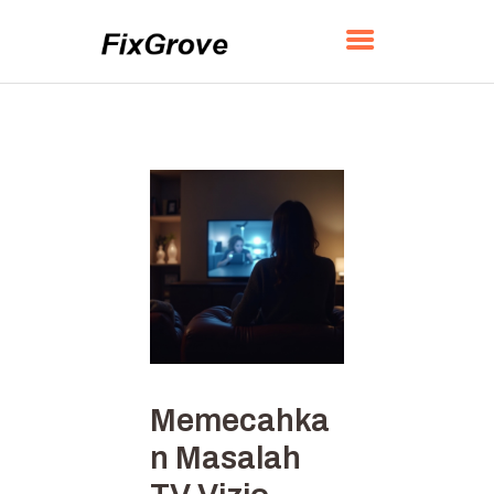
FIXGROVE
BERANDA
TENTANG
KONTAK
KEBIJAKAN
BAHASA INDONESIA
Memecahka
n Masalah