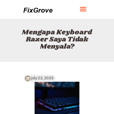
FIXGROVE
Mengapa Keyboard
BERANDA
Razer Saya Tidak
TENTANG
Menyala?
KONTAK
KEBIJAKAN
BAHASA INDONESIA
july 22, 2025