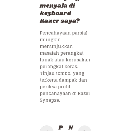
menyala di
keyboard
Razer saya?
Pencahayaan parsial
mungkin
menunjukkan
masalah perangkat
lunak atau kerusakan
perangkat keras.
Tinjau tombol yang
terkena dampak dan
periksa profil
pencahayaan di Razer
Synapse.
Post
P
N