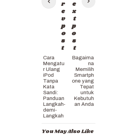
navigation
r
e
e
x
v
t
p
p
o
o
s
s
t
t
Cara
Bagaima
Mengatu
na
r Ulang
Memilih
iPod
Smartph
Tanpa
one yang
Kata
Tepat
Sandi:
untuk
Panduan
Kebutuh
Langkah-
an Anda
demi-
Langkah
You May Also Like