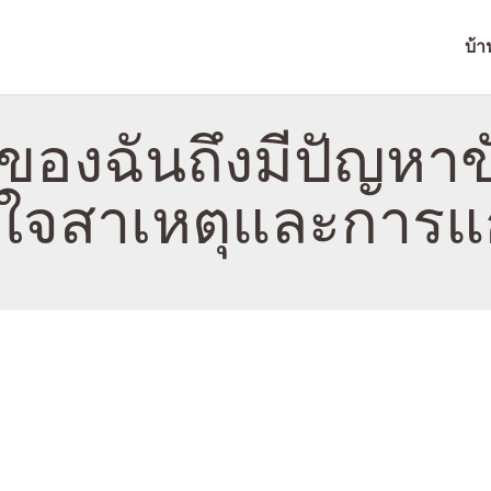
บ้าน
บ้า
เกี่ยวกับ
FIXGROVE
ติดต่อ
ของฉันถึงมีปัญหาข
นโยบาย
าใจสาเหตุและการแ
ไทย